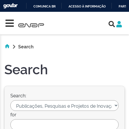
COMUNICA BR
ACESSO À INFORMAÇÃO
PARTI
Skip navigation
IR
PARA
O
CONTEÚDO
Search
Search
Search:
for