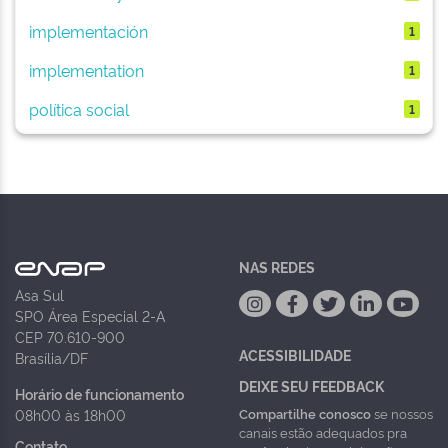
implementación
1
implementation
1
política social
1
NAS REDES
Asa Sul
SPO Área Especial 2-A
CEP 70.610-900
ACESSIBILIDADE
Brasília/DF
DEIXE SEU FEEDBACK
Horário de funcionamento
Compartilhe conosco
se nossos
08h00 às 18h00
canais estão adequados pra
Contato