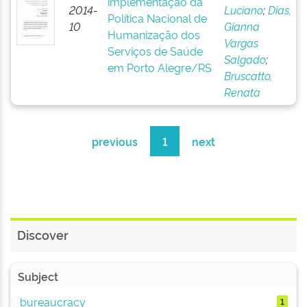
implementação da
2014-
Luciano
;
Dias,
Política Nacional de
10
Gianna
Humanização dos
Vargas
Serviços de Saúde
Salgado
;
em Porto Alegre/RS
Bruscatto,
Renata
previous
1
next
Discover
Subject
bureaucracy
1