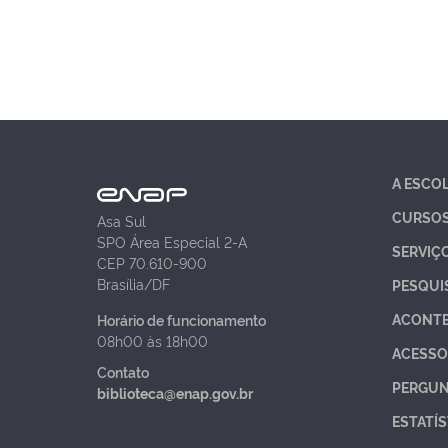
A ESCO
CURSO
Asa Sul
SPO Área Especial 2-A
SERVIÇ
CEP 70.610-900
Brasília/DF
PESQUI
ACONT
Horário de funcionamento
08h00 às 18h00
ACESSO
Contato
PERGUN
biblioteca@enap.gov.br
ESTATÍS