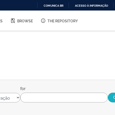
COMUNICA BR
ACESSO À INFORMAÇÃO
IR
PARA
ES
BROWSE
THE REPOSITORY
O
CONTEÚDO
for