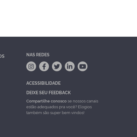
NAS REDES
OS
ACESSIBILIDADE
DEIXE SEU FEEDBACK
Compartilhe conosco
se nossos canais
estão adequados pra você? Elogios
também são super bem vindos!