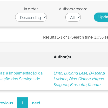
In order
Authors/record
Results 1-1 of 1 (Search time: 1.055 s
Author(s)
icas: a implementação da
Lima, Luciana Leite
;
D’Ascenzi,
ização dos Serviços de
Luciano
;
Dias, Gianna Vargas
Salgado
;
Bruscatto, Renata
revious
1
next