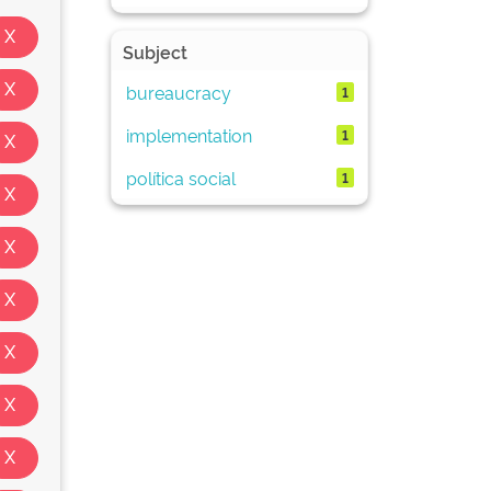
Subject
bureaucracy
1
implementation
1
política social
1