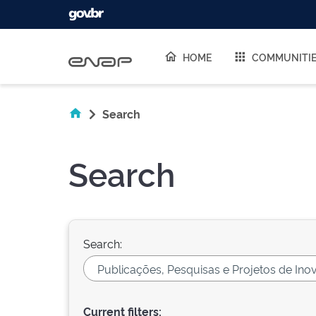
Skip navigation
HOME
COMMUNITI
Search
Search
Search:
Current filters: