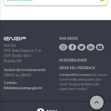
NAS REDES
Asa Sul
SPO Área Especial 2-A
CEP 70.610-900
ACESSIBILIDADE
Brasília/DF
DEIXE SEU FEEDBACK
Horário de funcionamento
Compartilhe conosco
se nossos
08h00 às 18h00
canais estão adequados pra
Contato
você? Elogios também são
biblioteca@enap.gov.br
super bem vindos!