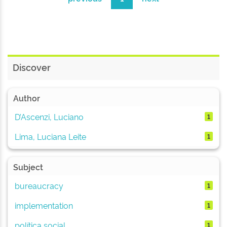
Discover
Author
D’Ascenzi, Luciano
1
Lima, Luciana Leite
1
Subject
bureaucracy
1
implementation
1
política social
1