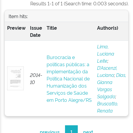
Results 1-1 of 1 (Search time: 0.003 seconds).
Item hits:
Preview
Issue
Title
Author(s)
Date
Lima,
Luciana
Burocracia e
Leite
;
políticas públicas: a
D’Ascenzi,
implementação da
2014-
Luciano
;
Dias,
Política Nacional de
10
Gianna
Humanização dos
Vargas
Serviços de Saúde
Salgado
;
em Porto Alegre/RS
Bruscatto,
Renata
previous
1
next