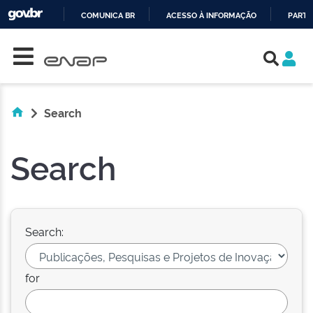
COMUNICA BR
ACESSO À INFORMAÇÃO
PARTI
Skip navigation
IR
PARA
O
CONTEÚDO
Search
Search
Search:
for