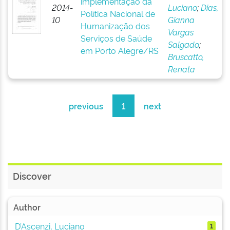
implementação da
2014-
Luciano
;
Dias,
Política Nacional de
10
Gianna
Humanização dos
Vargas
Serviços de Saúde
Salgado
;
em Porto Alegre/RS
Bruscatto,
Renata
previous
1
next
Discover
Author
D’Ascenzi, Luciano
1