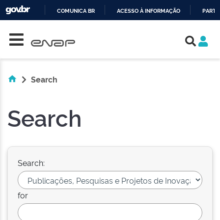
COMUNICA BR
ACESSO À INFORMAÇÃO
PARTI
Skip navigation
IR
PARA
O
CONTEÚDO
Search
Search
Search:
for