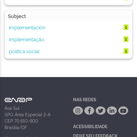
Subject
implementación
1
implementação
1
política social
1
NAS REDES
Asa Sul
SPO Área Especial 2-A
CEP 70.610-900
ACESSIBILIDADE
Brasília/DF
DEIXE SEU FEEDBACK