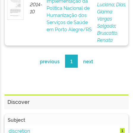
implementação da
2014-
Luciano
;
Dias,
Política Nacional de
10
Gianna
Humanização dos
Vargas
Serviços de Saúde
Salgado
;
em Porto Alegre/RS
Bruscatto,
Renata
previous
1
next
Discover
Subject
discretion
1