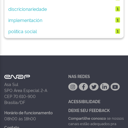
discricionariedade
1
implementación
1
política social
1
NAS REDES
Asa Sul
SPO Área Especial 2-A
CEP 70.610-900
ACESSIBILIDADE
Brasília/DF
DEIXE SEU FEEDBACK
Horário de funcionamento
Compartilhe conosco
se nossos
08h00 às 18h00
canais estão adequados pra
Contato