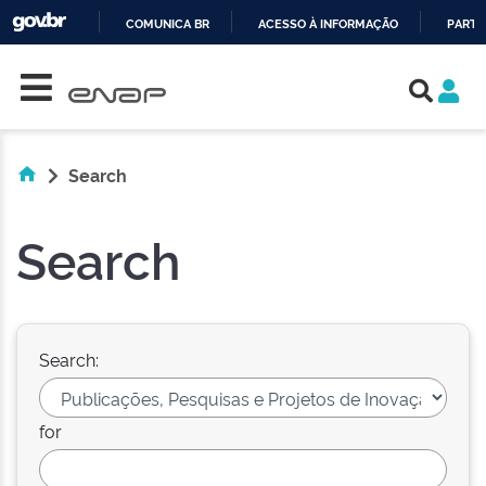
COMUNICA BR
ACESSO À INFORMAÇÃO
PARTI
Skip navigation
IR
PARA
O
CONTEÚDO
Search
Search
Search:
for