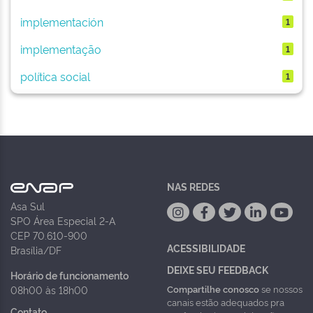
implementación
1
implementação
1
política social
1
NAS REDES
Asa Sul
SPO Área Especial 2-A
CEP 70.610-900
ACESSIBILIDADE
Brasília/DF
DEIXE SEU FEEDBACK
Horário de funcionamento
Compartilhe conosco
se nossos
08h00 às 18h00
canais estão adequados pra
Contato