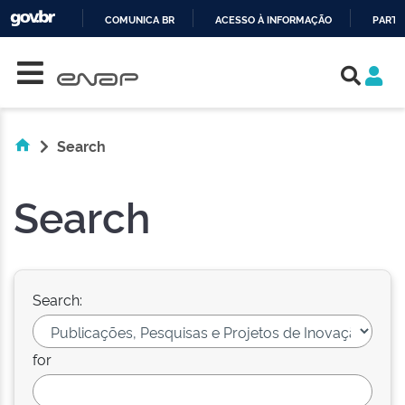
COMUNICA BR
ACESSO À INFORMAÇÃO
PARTI
Skip navigation
IR
PARA
O
CONTEÚDO
Search
Search
Search:
for