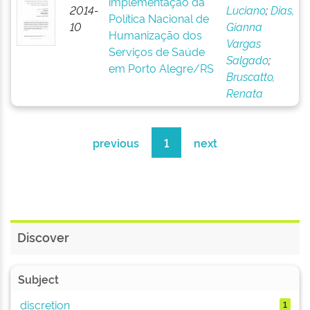
implementação da
2014-
Luciano
;
Dias,
Política Nacional de
10
Gianna
Humanização dos
Vargas
Serviços de Saúde
Salgado
;
em Porto Alegre/RS
Bruscatto,
Renata
previous
1
next
Discover
Subject
discretion
1