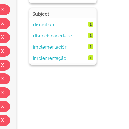
Subject
discretion
1
discricionariedade
1
implementación
1
implementação
1