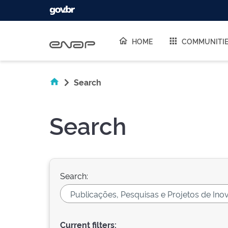
Skip navigation
HOME
COMMUNITI
Search
Search
Search:
Current filters: