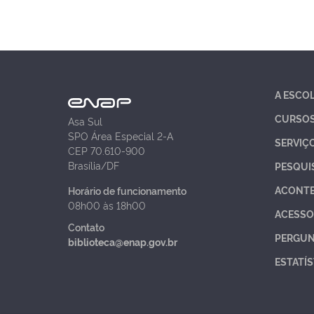
A ESCO
CURSO
Asa Sul
SPO Área Especial 2-A
SERVIÇ
CEP 70.610-900
Brasília/DF
PESQUI
ACONT
Horário de funcionamento
08h00 às 18h00
ACESSO
Contato
PERGUN
biblioteca@enap.gov.br
ESTATÍS