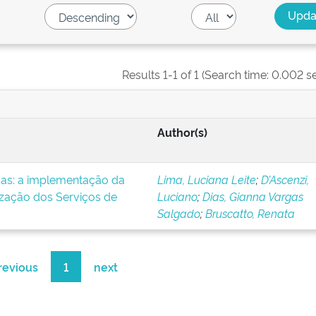
Results 1-1 of 1 (Search time: 0.002 s
Author(s)
icas: a implementação da
Lima, Luciana Leite
;
D’Ascenzi,
ização dos Serviços de
Luciano
;
Dias, Gianna Vargas
Salgado
;
Bruscatto, Renata
revious
1
next