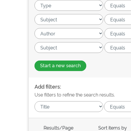
Start a new search
Add filters:
Use filters to refine the search results.
Results/Page
Sort items by