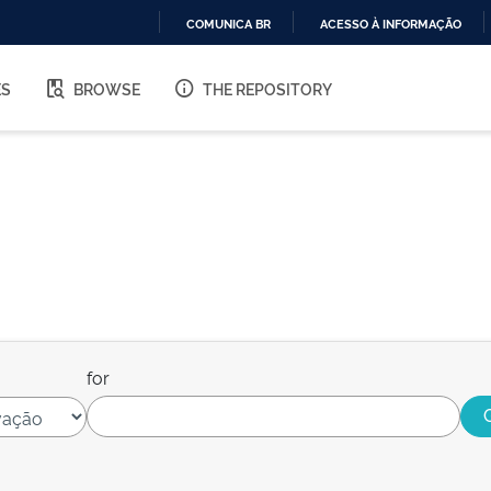
COMUNICA BR
ACESSO À INFORMAÇÃO
IR
PARA
ES
BROWSE
THE REPOSITORY
O
CONTEÚDO
for