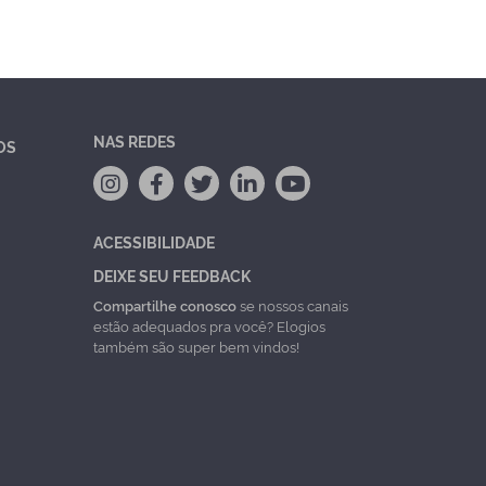
NAS REDES
OS
ACESSIBILIDADE
DEIXE SEU FEEDBACK
Compartilhe conosco
se nossos canais
estão adequados pra você? Elogios
também são super bem vindos!