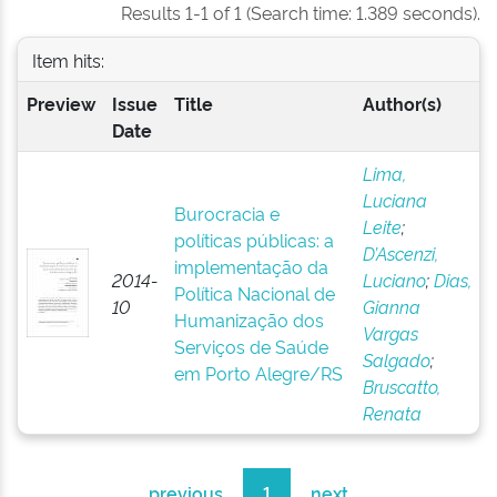
Results 1-1 of 1 (Search time: 1.389 seconds).
Item hits:
Preview
Issue
Title
Author(s)
Date
Lima,
Luciana
Burocracia e
Leite
;
políticas públicas: a
D’Ascenzi,
implementação da
2014-
Luciano
;
Dias,
Política Nacional de
10
Gianna
Humanização dos
Vargas
Serviços de Saúde
Salgado
;
em Porto Alegre/RS
Bruscatto,
Renata
previous
1
next