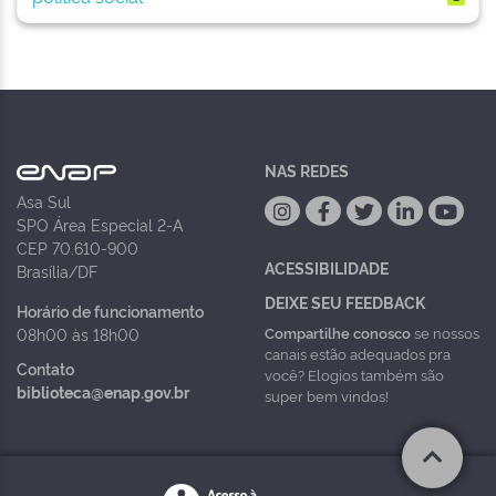
NAS REDES
Asa Sul
SPO Área Especial 2-A
CEP 70.610-900
ACESSIBILIDADE
Brasília/DF
DEIXE SEU FEEDBACK
Horário de funcionamento
Compartilhe conosco
se nossos
08h00 às 18h00
canais estão adequados pra
Contato
você? Elogios também são
biblioteca@enap.gov.br
super bem vindos!