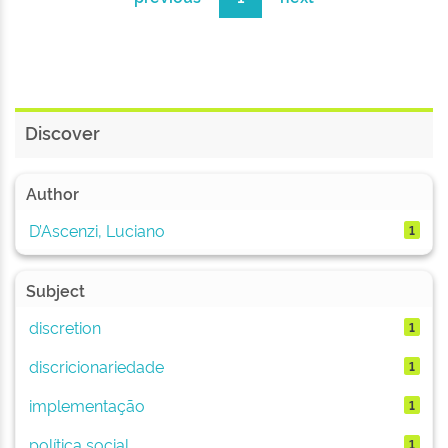
Discover
Author
D’Ascenzi, Luciano
1
Subject
discretion
1
discricionariedade
1
implementação
1
política social
1