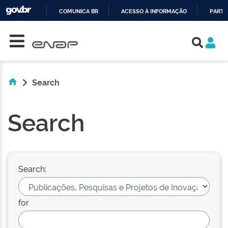
COMUNICA BR
ACESSO À INFORMAÇÃO
PARTI
Skip navigation
IR
PARA
O
CONTEÚDO
Search
Search
Search:
for