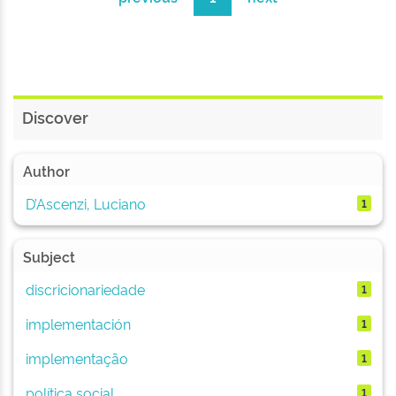
Discover
Author
D’Ascenzi, Luciano
1
Subject
discricionariedade
1
implementación
1
implementação
1
política social
1