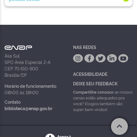
NAS REDES
Asa Sul
SPO Área Especial 2-A
CEP 70.610-900
ACESSIBILIDADE
Brasília/DF
DEIXE SEU FEEDBACK
Horário de funcionamento
Compartilhe conosco
se nossos
08h00 às 18h00
canais estão adequados pra
Contato
você? Elogios também são
biblioteca@enap.gov.br
super bem vindos!