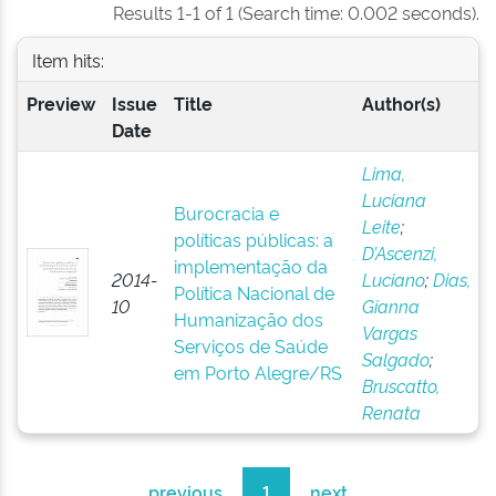
Results 1-1 of 1 (Search time: 0.002 seconds).
Item hits:
Preview
Issue
Title
Author(s)
Date
Lima,
Luciana
Burocracia e
Leite
;
políticas públicas: a
D’Ascenzi,
implementação da
2014-
Luciano
;
Dias,
Política Nacional de
10
Gianna
Humanização dos
Vargas
Serviços de Saúde
Salgado
;
em Porto Alegre/RS
Bruscatto,
Renata
previous
1
next