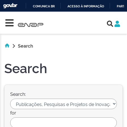
COMUNICA BR
ACESSO À INFORMAÇÃO
PARTI
Skip navigation
IR
PARA
O
CONTEÚDO
Search
Search
Search:
for