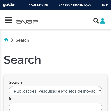
COMUNICA BR
ACESSO À INFORMAÇÃO
PARTI
Skip navigation
IR
PARA
O
CONTEÚDO
Search
Search
Search:
for