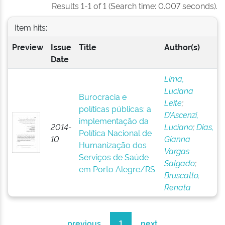
Results 1-1 of 1 (Search time: 0.007 seconds).
Item hits:
Preview
Issue
Title
Author(s)
Date
Lima,
Luciana
Burocracia e
Leite
;
políticas públicas: a
D’Ascenzi,
implementação da
2014-
Luciano
;
Dias,
Política Nacional de
10
Gianna
Humanização dos
Vargas
Serviços de Saúde
Salgado
;
em Porto Alegre/RS
Bruscatto,
Renata
previous
1
next