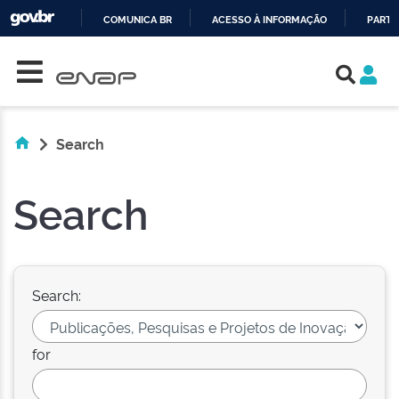
COMUNICA BR
ACESSO À INFORMAÇÃO
PARTI
Skip navigation
IR
PARA
O
CONTEÚDO
Search
Search
Search:
for