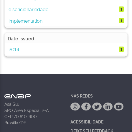
discricionariedade
1
implementation
1
Date issued
2014
1
NAS REDES
Asa Sul
SPO Área Especial 2-A
CEP 70.610-900
ACESSIBILIDADE
Brasília/DF
DEIXE SEU FEEDBACK