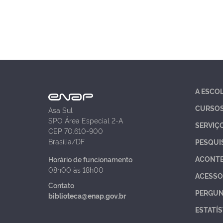
A ESCO
CURSO
Asa Sul
SPO Área Especial 2-A
SERVIÇ
CEP 70.610-900
Brasília/DF
PESQUI
ACONT
Horário de funcionamento
08h00 às 18h00
ACESSO
Contato
PERGUN
biblioteca@enap.gov.br
ESTATÍS