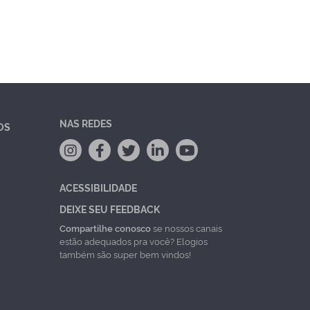
NAS REDES
OS
ACESSIBILIDADE
DEIXE SEU FEEDBACK
Compartilhe conosco
se nossos canais
estão adequados pra você? Elogios
também são super bem vindos!