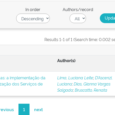
In order
Authors/record
Results 1-1 of 1 (Search time: 0.002 s
Author(s)
icas: a implementação da
Lima, Luciana Leite
;
D’Ascenzi,
ização dos Serviços de
Luciano
;
Dias, Gianna Vargas
Salgado
;
Bruscatto, Renata
revious
1
next