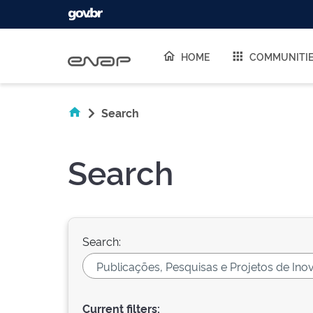
Skip navigation
HOME
COMMUNITI
Search
Search
Search:
Current filters: