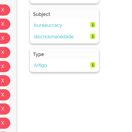
Subject
bureaucracy
1
discricionariedade
1
Type
Artigo
1