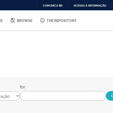
COMUNICA BR
ACESSO À INFORMAÇÃO
IR
PARA
ES
BROWSE
THE REPOSITORY
O
CONTEÚDO
for