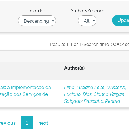
In order
Authors/record
Results 1-1 of 1 (Search time: 0.002 s
Author(s)
icas: a implementação da
Lima, Luciana Leite
;
D’Ascenzi,
ização dos Serviços de
Luciano
;
Dias, Gianna Vargas
Salgado
;
Bruscatto, Renata
revious
1
next