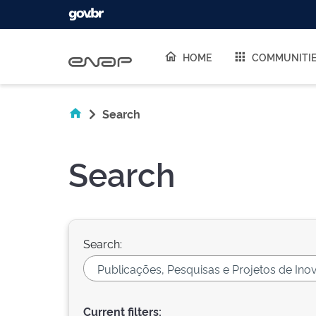
Skip navigation
HOME
COMMUNITI
Search
Search
Search:
Current filters: