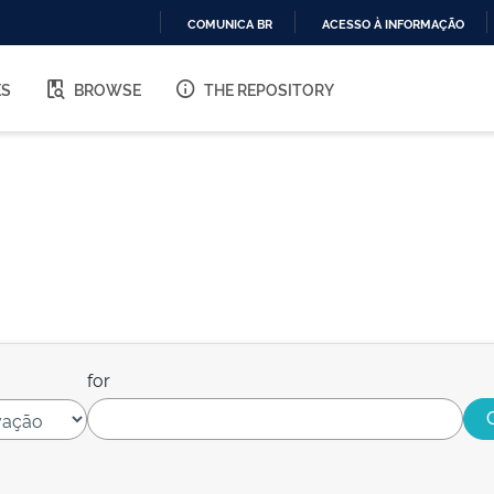
COMUNICA BR
ACESSO À INFORMAÇÃO
IR
PARA
ES
BROWSE
THE REPOSITORY
O
CONTEÚDO
for