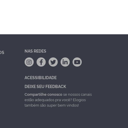
NAS REDES
OS
ACESSIBILIDADE
DEIXE SEU FEEDBACK
Compartilhe conosco
se nossos canais
estão adequados pra você? Elogios
também são super bem vindos!