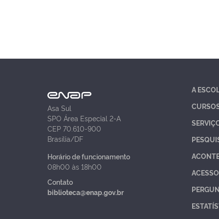
A ESCO
CURSO
Asa Sul
SPO Área Especial 2-A
SERVIÇ
CEP 70.610-900
Brasília/DF
PESQUI
ACONT
Horário de funcionamento
08h00 às 18h00
ACESSO
Contato
PERGUN
biblioteca@enap.gov.br
ESTATÍS