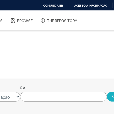
COMUNICA BR
ACESSO À INFORMAÇÃO
IR
PARA
ES
BROWSE
THE REPOSITORY
O
CONTEÚDO
for