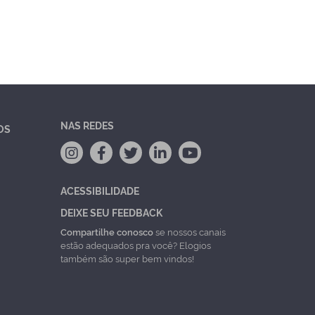
NAS REDES
OS
ACESSIBILIDADE
DEIXE SEU FEEDBACK
Compartilhe conosco
se nossos canais
estão adequados pra você? Elogios
também são super bem vindos!