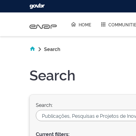
Skip navigation
HOME
COMMUNITI
Search
Search
Search:
Current filters: