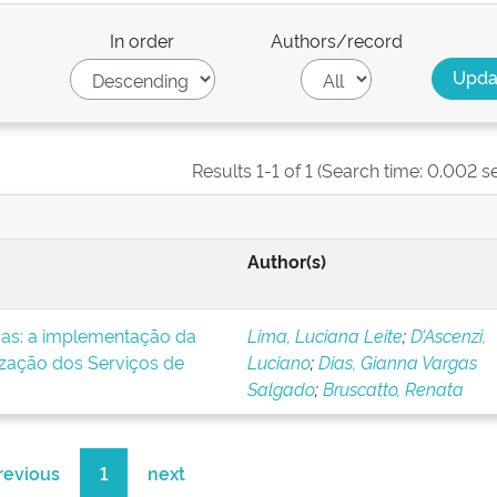
In order
Authors/record
Results 1-1 of 1 (Search time: 0.002 s
Author(s)
icas: a implementação da
Lima, Luciana Leite
;
D’Ascenzi,
ização dos Serviços de
Luciano
;
Dias, Gianna Vargas
Salgado
;
Bruscatto, Renata
revious
1
next