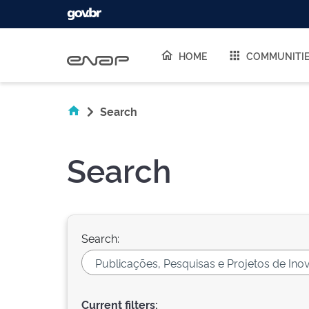
Skip navigation
HOME
COMMUNITI
Search
Search
Search:
Current filters: