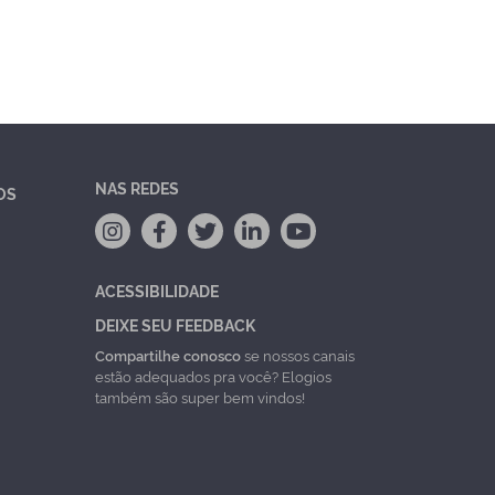
NAS REDES
OS
ACESSIBILIDADE
DEIXE SEU FEEDBACK
Compartilhe conosco
se nossos canais
estão adequados pra você? Elogios
também são super bem vindos!