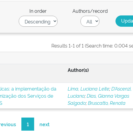
In order
Authors/record
Results 1-1 of 1 (Search time: 0.004 s
Author(s)
blicas: a implementação da
Lima, Luciana Leite
;
D’Ascenzi,
nização dos Serviços de
Luciano
;
Dias, Gianna Vargas
S
Salgado
;
Bruscatto, Renata
revious
1
next