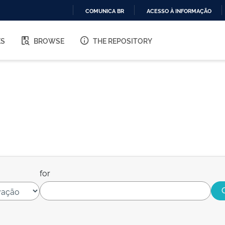
COMUNICA BR
ACESSO À INFORMAÇÃO
IR
PARA
ES
BROWSE
THE REPOSITORY
O
CONTEÚDO
for