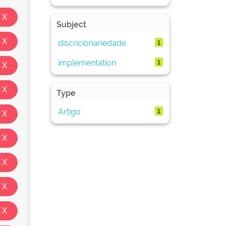
Subject
discricionariedade
1
implementation
1
Type
Artigo
1