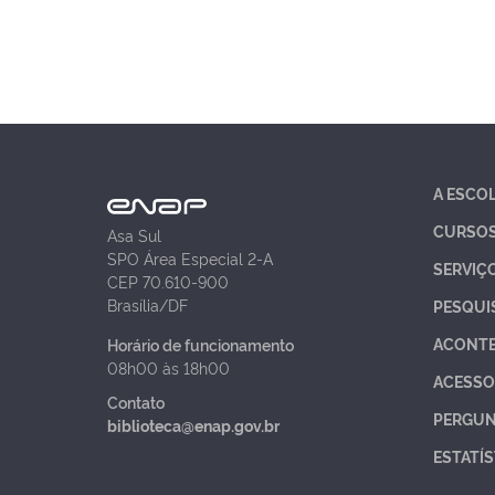
A ESCO
CURSO
Asa Sul
SPO Área Especial 2-A
SERVIÇ
CEP 70.610-900
Brasília/DF
PESQUI
ACONT
Horário de funcionamento
08h00 às 18h00
ACESSO
Contato
PERGUN
biblioteca@enap.gov.br
ESTATÍS