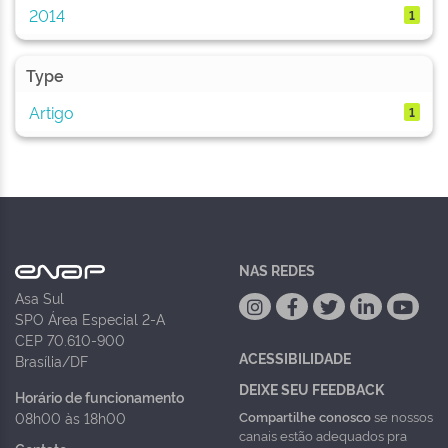
2014
1
Type
Artigo
1
NAS REDES
Asa Sul
SPO Área Especial 2-A
CEP 70.610-900
ACESSIBILIDADE
Brasília/DF
DEIXE SEU FEEDBACK
Horário de funcionamento
Compartilhe conosco
se nossos
08h00 às 18h00
canais estão adequados pra