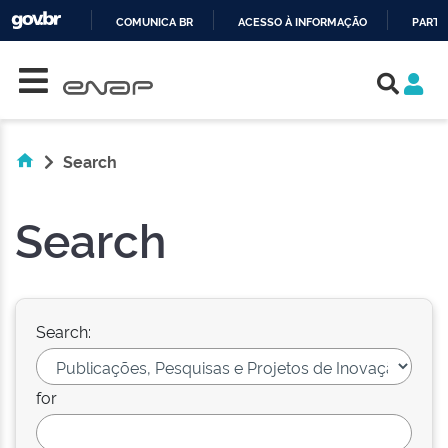
COMUNICA BR
ACESSO À INFORMAÇÃO
PARTI
Skip navigation
IR
PARA
O
CONTEÚDO
Search
Search
Search:
for