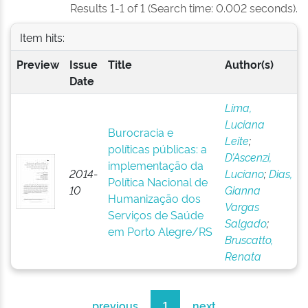
Results 1-1 of 1 (Search time: 0.002 seconds).
Item hits:
Preview
Issue
Title
Author(s)
Date
Lima,
Luciana
Burocracia e
Leite
;
políticas públicas: a
D’Ascenzi,
implementação da
2014-
Luciano
;
Dias,
Política Nacional de
10
Gianna
Humanização dos
Vargas
Serviços de Saúde
Salgado
;
em Porto Alegre/RS
Bruscatto,
Renata
previous
1
next