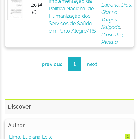
implementação da
2014-
Luciano
;
Dias,
Política Nacional de
10
Gianna
Humanização dos
Vargas
Serviços de Saúde
Salgado
;
em Porto Alegre/RS
Bruscatto,
Renata
previous
1
next
Discover
Author
Lima, Luciana Leite
1