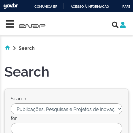
COMUNICA BR
ACESSO À INFORMAÇÃO
PARTI
Skip navigation
IR
PARA
O
CONTEÚDO
Search
Search
Search:
for