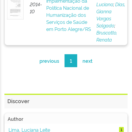
implementação da
2014-
Luciano
;
Dias,
Política Nacional de
10
Gianna
Humanização dos
Vargas
Serviços de Saúde
Salgado
;
em Porto Alegre/RS
Bruscatto,
Renata
previous
1
next
Discover
Author
Lima, Luciana Leite
1