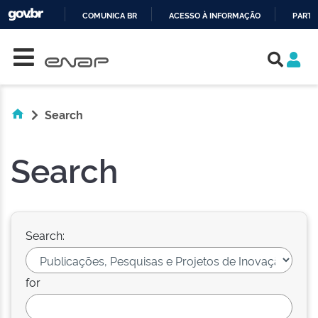
COMUNICA BR
ACESSO À INFORMAÇÃO
PARTI
Skip navigation
IR
PARA
O
CONTEÚDO
Search
Search
Search:
for