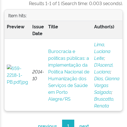
Results 1-1 of 1 (Search time: 0.003 seconds).
Item hits:
Preview
Issue
Title
Author(s)
Date
Lima,
Burocracia e
Luciana
políticas públicas: a
Leite
;
implementação da
D’Ascenzi,
2014-
Política Nacional de
Luciano
;
10
Humanização dos
Dias, Gianna
Serviços de Saúde
Vargas
em Porto
Salgado
;
Alegre/RS
Bruscatto,
Renata
previous
1
next