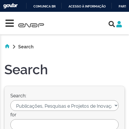
COMUNICA BR
ACESSO À INFORMAÇÃO
PARTI
Skip navigation
IR
PARA
O
CONTEÚDO
Search
Search
Search:
for