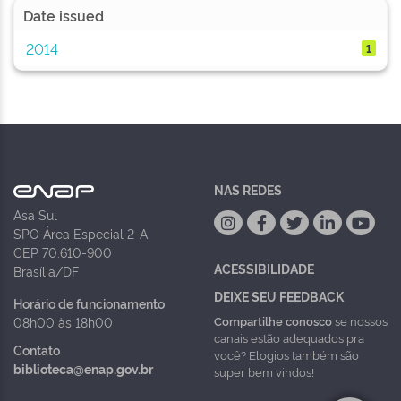
Date issued
2014
1
NAS REDES
Asa Sul
SPO Área Especial 2-A
CEP 70.610-900
ACESSIBILIDADE
Brasília/DF
DEIXE SEU FEEDBACK
Horário de funcionamento
Compartilhe conosco
se nossos
08h00 às 18h00
canais estão adequados pra
Contato
você? Elogios também são
biblioteca@enap.gov.br
super bem vindos!