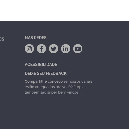
NAS REDES
OS
ACESSIBILIDADE
DEIXE SEU FEEDBACK
Compartilhe conosco
se nossos canais
estão adequados pra você? Elogios
também são super bem vindos!