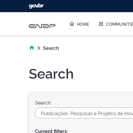
Skip navigation
HOME
COMMUNITI
Search
Search
Search:
Current filters: