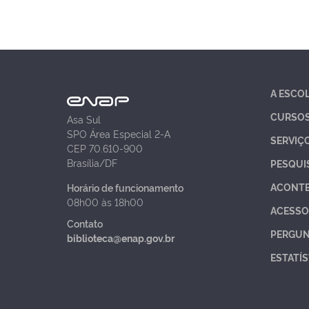
A ESCO
CURSO
Asa Sul
SPO Área Especial 2-A
SERVIÇ
CEP 70.610-900
Brasília/DF
PESQUI
ACONT
Horário de funcionamento
08h00 às 18h00
ACESSO
Contato
PERGUN
biblioteca@enap.gov.br
ESTATÍS