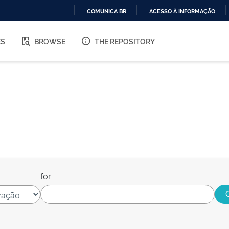
COMUNICA BR
ACESSO À INFORMAÇÃO
IR
PARA
ES
BROWSE
THE REPOSITORY
O
CONTEÚDO
for