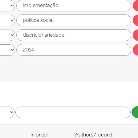
In order
Authors/record