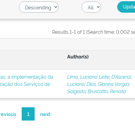
Results 1-1 of 1 (Search time: 0.002 s
Author(s)
icas: a implementação da
Lima, Luciana Leite
;
D’Ascenzi,
ização dos Serviços de
Luciano
;
Dias, Gianna Vargas
Salgado
;
Bruscatto, Renata
revious
1
next