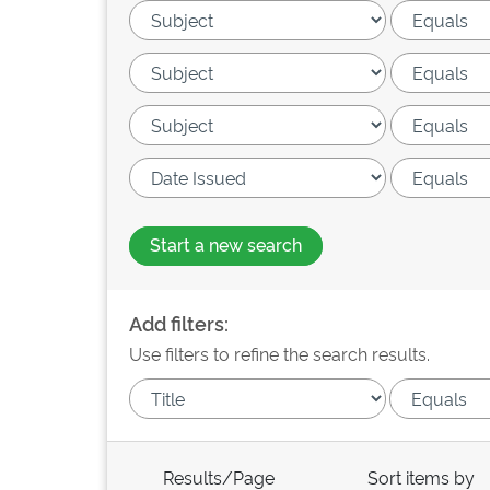
Start a new search
Add filters:
Use filters to refine the search results.
Results/Page
Sort items by