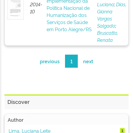
implementação da
2014-
Luciano
;
Dias,
Política Nacional de
10
Gianna
Humanização dos
Vargas
Serviços de Saúde
Salgado
;
em Porto Alegre/RS
Bruscatto,
Renata
previous
1
next
Discover
Author
Lima, Luciana Leite
1