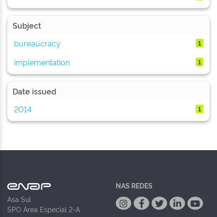
Subject
bureaucracy
1
implementation
1
Date issued
2014
1
NAS REDES
Asa Sul
SPO Área Especial 2-A