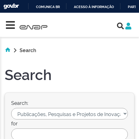
COMUNICA BR
ACESSO À INFORMAÇÃO
PARTI
Skip navigation
IR
PARA
O
CONTEÚDO
Search
Search
Search:
for