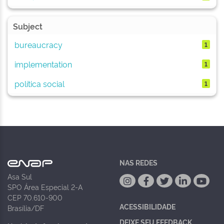
Subject
bureaucracy
1
implementation
1
política social
1
NAS REDES
Asa Sul
SPO Área Especial 2-A
CEP 70.610-900
ACESSIBILIDADE
Brasília/DF
DEIXE SEU FEEDBACK