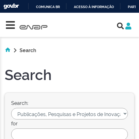
COMUNICA BR
ACESSO À INFORMAÇÃO
PARTI
Skip navigation
IR
PARA
O
CONTEÚDO
Search
Search
Search:
for