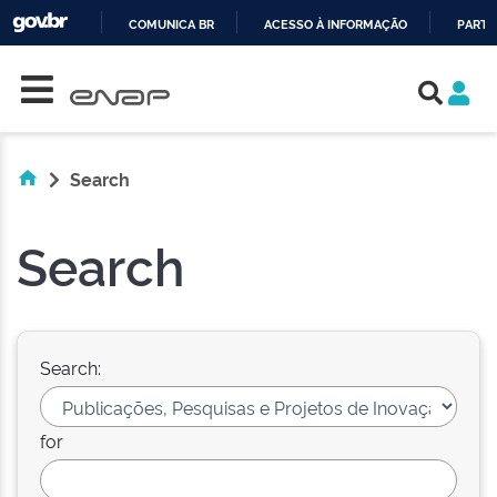
COMUNICA BR
ACESSO À INFORMAÇÃO
PARTI
Skip navigation
IR
PARA
O
CONTEÚDO
Search
Search
Search:
for