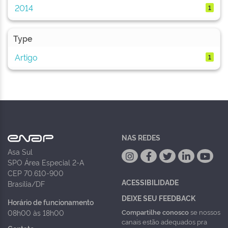
2014
1
Type
Artigo
1
NAS REDES
Asa Sul
SPO Área Especial 2-A
CEP 70.610-900
ACESSIBILIDADE
Brasília/DF
DEIXE SEU FEEDBACK
Horário de funcionamento
Compartilhe conosco
se nossos
08h00 às 18h00
canais estão adequados pra