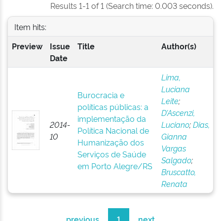
Results 1-1 of 1 (Search time: 0.003 seconds).
Item hits:
Preview
Issue
Title
Author(s)
Date
Lima,
Luciana
Burocracia e
Leite
;
políticas públicas: a
D’Ascenzi,
implementação da
2014-
Luciano
;
Dias,
Política Nacional de
10
Gianna
Humanização dos
Vargas
Serviços de Saúde
Salgado
;
em Porto Alegre/RS
Bruscatto,
Renata
previous
1
next