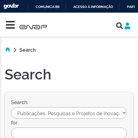
COMUNICA BR
ACESSO À INFORMAÇÃO
PARTI
Skip navigation
IR
PARA
O
CONTEÚDO
Search
Search
Search:
for