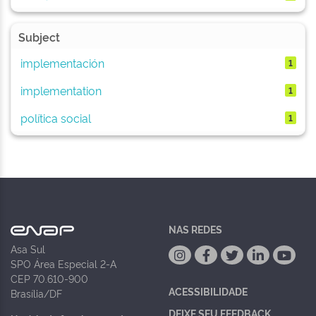
Subject
implementación
1
implementation
1
política social
1
NAS REDES
Asa Sul
SPO Área Especial 2-A
CEP 70.610-900
ACESSIBILIDADE
Brasília/DF
DEIXE SEU FEEDBACK