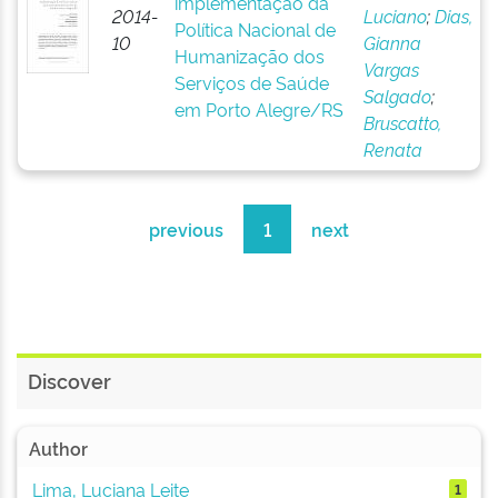
implementação da
2014-
Luciano
;
Dias,
Política Nacional de
10
Gianna
Humanização dos
Vargas
Serviços de Saúde
Salgado
;
em Porto Alegre/RS
Bruscatto,
Renata
previous
1
next
Discover
Author
Lima, Luciana Leite
1