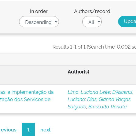
In order
Authors/record
Results 1-1 of 1 (Search time: 0.002 s
Author(s)
icas: a implementação da
Lima, Luciana Leite
;
D’Ascenzi,
ização dos Serviços de
Luciano
;
Dias, Gianna Vargas
Salgado
;
Bruscatto, Renata
revious
1
next