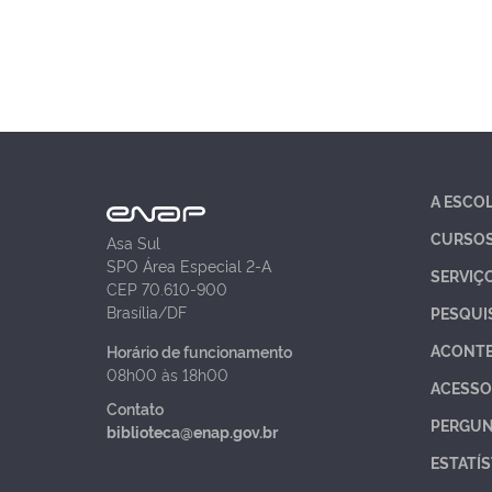
A ESCO
CURSO
Asa Sul
SPO Área Especial 2-A
SERVIÇ
CEP 70.610-900
Brasília/DF
PESQUI
ACONT
Horário de funcionamento
08h00 às 18h00
ACESSO
Contato
PERGUN
biblioteca@enap.gov.br
ESTATÍS