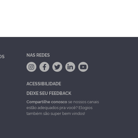
NAS REDES
OS
ACESSIBILIDADE
DEIXE SEU FEEDBACK
Compartilhe conosco
se nossos canais
estão adequados pra você? Elogios
também são super bem vindos!