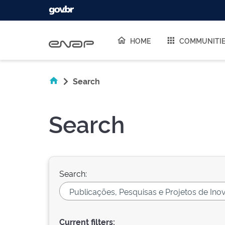
Skip navigation
HOME
COMMUNITI
Search
Search
Search:
Current filters: