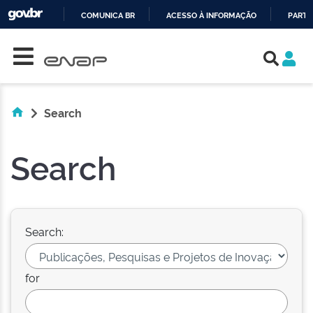
COMUNICA BR
ACESSO À INFORMAÇÃO
PARTI
Skip navigation
IR
PARA
O
CONTEÚDO
Search
Search
Search:
for