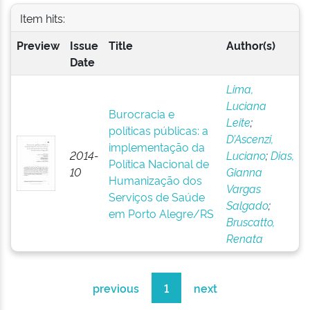
Item hits:
Preview
Issue
Title
Author(s)
Date
Lima,
Luciana
Burocracia e
Leite
;
políticas públicas: a
D’Ascenzi,
implementação da
2014-
Luciano
;
Dias,
Política Nacional de
10
Gianna
Humanização dos
Vargas
Serviços de Saúde
Salgado
;
em Porto Alegre/RS
Bruscatto,
Renata
previous
1
next