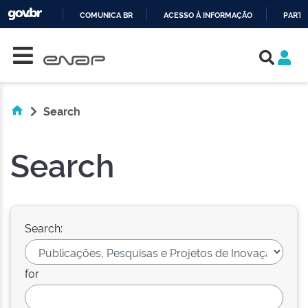
COMUNICA BR
ACESSO À INFORMAÇÃO
PARTI
Skip navigation
IR
PARA
O
CONTEÚDO
Search
Search
Search:
for