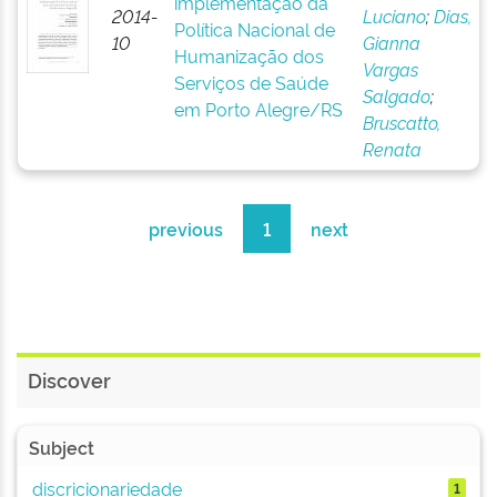
implementação da
2014-
Luciano
;
Dias,
Política Nacional de
10
Gianna
Humanização dos
Vargas
Serviços de Saúde
Salgado
;
em Porto Alegre/RS
Bruscatto,
Renata
previous
1
next
Discover
Subject
discricionariedade
1