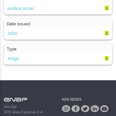
política social
1
Date issued
2014
1
Type
Artigo
1
NAS REDES
Asa Sul
SPO Área Especial 2-A