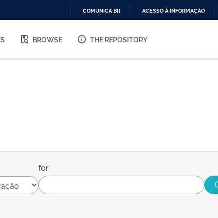
COMUNICA BR
ACESSO À INFORMAÇÃO
IR
PARA
ES
BROWSE
THE REPOSITORY
O
CONTEÚDO
for