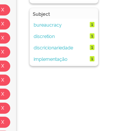
Subject
bureaucracy
1
discretion
1
discricionariedade
1
implementação
1