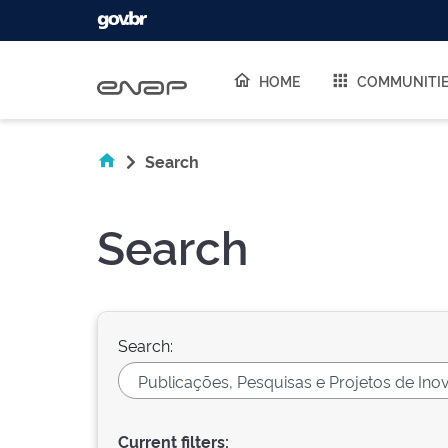
Skip navigation
HOME
COMMUNITI
Search
Search
Search:
Current filters: