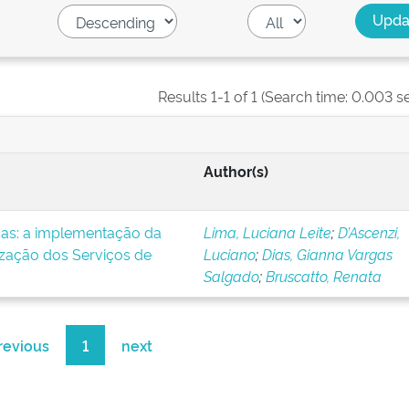
Results 1-1 of 1 (Search time: 0.003 s
Author(s)
icas: a implementação da
Lima, Luciana Leite
;
D’Ascenzi,
ização dos Serviços de
Luciano
;
Dias, Gianna Vargas
Salgado
;
Bruscatto, Renata
revious
1
next