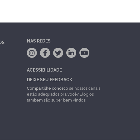
NAS REDES
OS
ACESSIBILIDADE
DEIXE SEU FEEDBACK
Compartilhe conosco
se nossos canais
estão adequados pra você? Elogios
também são super bem vindos!