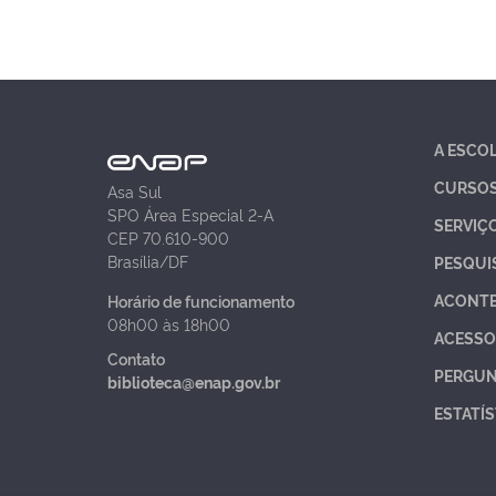
A ESCO
CURSO
Asa Sul
SPO Área Especial 2-A
SERVIÇ
CEP 70.610-900
Brasília/DF
PESQUI
ACONT
Horário de funcionamento
08h00 às 18h00
ACESSO
Contato
PERGUN
biblioteca@enap.gov.br
ESTATÍS