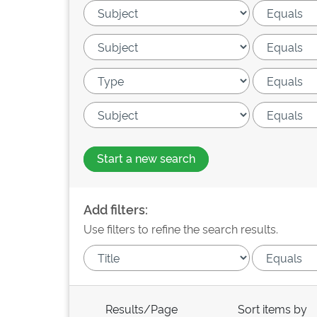
Start a new search
Add filters:
Use filters to refine the search results.
Results/Page
Sort items by