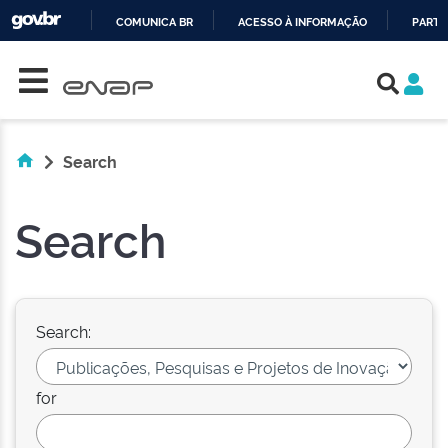
COMUNICA BR
ACESSO À INFORMAÇÃO
PARTI
Skip navigation
IR
PARA
O
CONTEÚDO
Search
Search
Search:
for