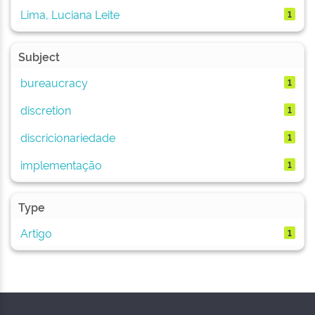
Lima, Luciana Leite
1
Subject
bureaucracy
1
discretion
1
discricionariedade
1
implementação
1
Type
Artigo
1