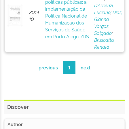
políticas públicas: a
D’Ascenzi,
implementação da
2014-
Luciano
;
Dias,
Política Nacional de
10
Gianna
Humanização dos
Vargas
Serviços de Saúde
Salgado
;
em Porto Alegre/RS
Bruscatto,
Renata
previous
1
next
Discover
Author