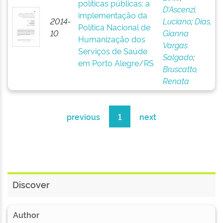
políticas públicas: a
D’Ascenzi,
implementação da
2014-
Luciano
;
Dias,
Política Nacional de
10
Gianna
Humanização dos
Vargas
Serviços de Saúde
Salgado
;
em Porto Alegre/RS
Bruscatto,
Renata
previous
1
next
Discover
Author