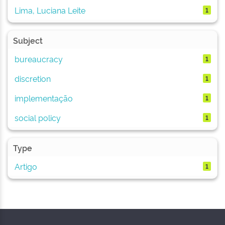
Lima, Luciana Leite
1
Subject
bureaucracy
1
discretion
1
implementação
1
social policy
1
Type
Artigo
1