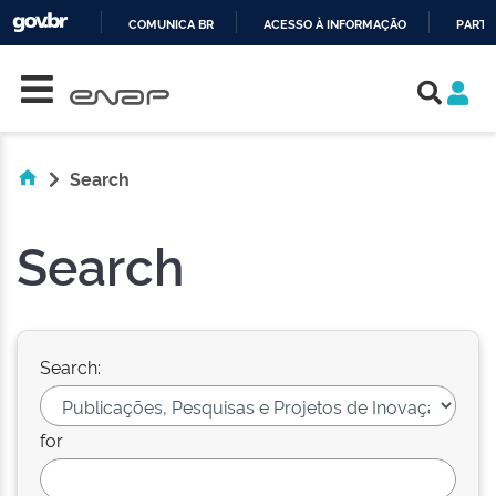
COMUNICA BR
ACESSO À INFORMAÇÃO
PARTI
Skip navigation
IR
PARA
O
CONTEÚDO
Search
Search
Search:
for