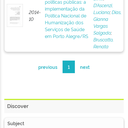
políticas públicas: a
D’Ascenzi,
implementação da
2014-
Luciano
;
Dias,
Política Nacional de
10
Gianna
Humanização dos
Vargas
Serviços de Saúde
Salgado
;
em Porto Alegre/RS
Bruscatto,
Renata
previous
1
next
Discover
Subject