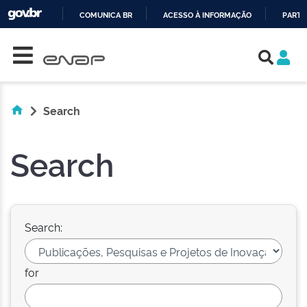
COMUNICA BR
ACESSO À INFORMAÇÃO
PARTI
Skip navigation
IR
PARA
O
CONTEÚDO
Search
Search
Search:
for