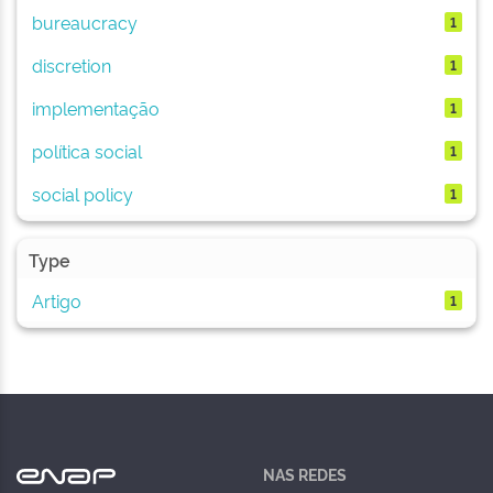
bureaucracy
1
discretion
1
implementação
1
política social
1
social policy
1
Type
Artigo
1
NAS REDES