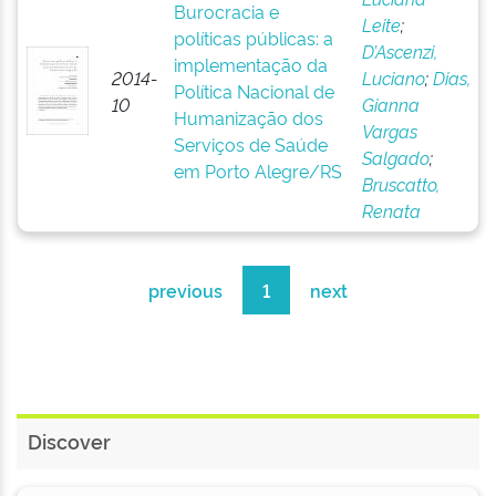
Burocracia e
Leite
;
políticas públicas: a
D’Ascenzi,
implementação da
2014-
Luciano
;
Dias,
Política Nacional de
10
Gianna
Humanização dos
Vargas
Serviços de Saúde
Salgado
;
em Porto Alegre/RS
Bruscatto,
Renata
previous
1
next
Discover