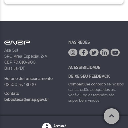
NAS REDES
Asa Sul
SPO Área Especial 2-A
CEP 70.610-900
ACESSIBILIDADE
Brasília/DF
DEIXE SEU FEEDBACK
Horário de funcionamento
Compartilhe conosco
se nossos
08h00 às 18h00
canais estão adequados pra
Contato
você? Elogios também são
biblioteca@enap.gov.br
super bem vindos!