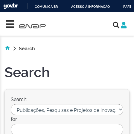
COMUNICA BR
ACESSO À INFORMAÇÃO
PARTI
Skip navigation
IR
PARA
O
CONTEÚDO
Search
Search
Search:
for