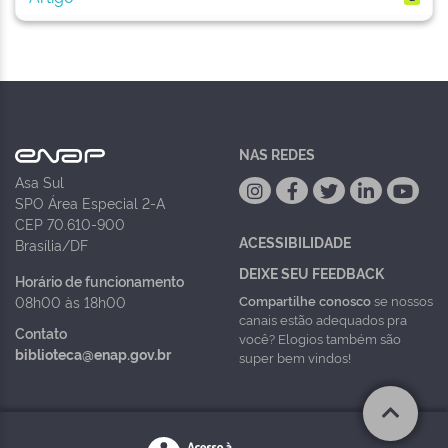
NAS REDES
Asa Sul
SPO Área Especial 2-A
CEP 70.610-900
ACESSIBILIDADE
Brasília/DF
DEIXE SEU FEEDBACK
Horário de funcionamento
Compartilhe conosco
se nossos
08h00 às 18h00
canais estão adequados pra
Contato
você? Elogios também são
biblioteca@enap.gov.br
super bem vindos!