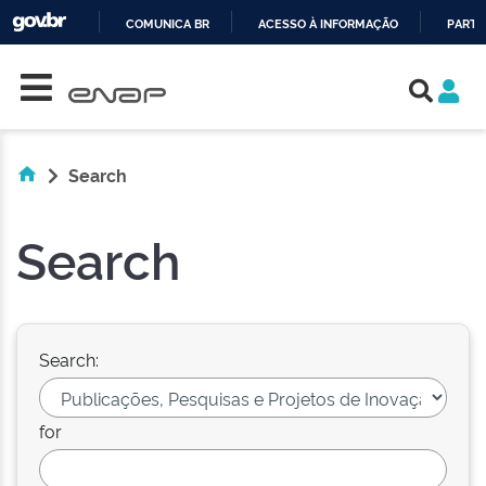
COMUNICA BR
ACESSO À INFORMAÇÃO
PARTI
Skip navigation
IR
PARA
O
CONTEÚDO
Search
Search
Search:
for