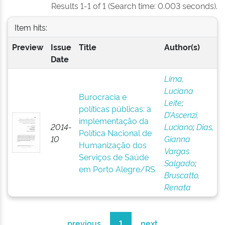
Results 1-1 of 1 (Search time: 0.003 seconds).
Item hits:
Preview
Issue
Title
Author(s)
Date
Lima,
Luciana
Burocracia e
Leite
;
políticas públicas: a
D’Ascenzi,
implementação da
2014-
Luciano
;
Dias,
Política Nacional de
10
Gianna
Humanização dos
Vargas
Serviços de Saúde
Salgado
;
em Porto Alegre/RS
Bruscatto,
Renata
previous
1
next