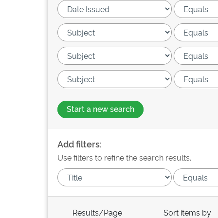
Start a new search
Add filters:
Use filters to refine the search results.
Results/Page
Sort items by