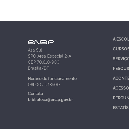
A ESCO
CURSO
Asa Sul
SPO Área Especial 2-A
SERVIÇ
CEP 70.610-900
Brasília/DF
PESQUI
ACONT
Horário de funcionamento
08h00 às 18h00
ACESSO
Contato
PERGUN
biblioteca@enap.gov.br
ESTATÍS