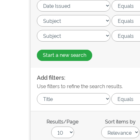
Start a new search
Add filters:
Use filters to refine the search results.
Results/Page
Sort items by