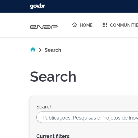
Skip navigation
HOME
COMMUNITI
Search
Search
Search:
Current filters: