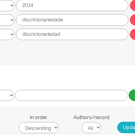
In order
Authors/record