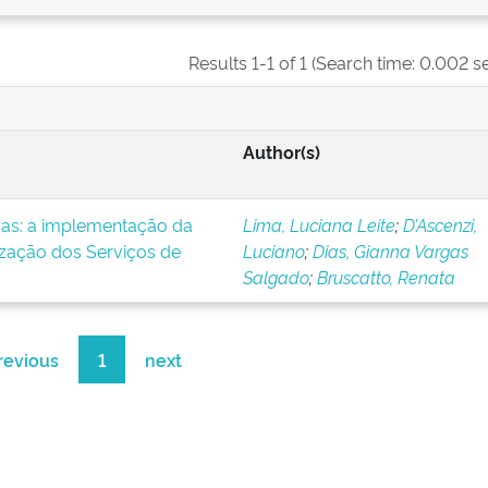
Results 1-1 of 1 (Search time: 0.002 s
Author(s)
icas: a implementação da
Lima, Luciana Leite
;
D’Ascenzi,
ização dos Serviços de
Luciano
;
Dias, Gianna Vargas
Salgado
;
Bruscatto, Renata
revious
1
next