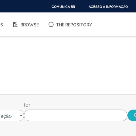
COMUNICA BR
ACESSO À INFORMAÇÃO
IR
PARA
ES
BROWSE
THE REPOSITORY
O
CONTEÚDO
for