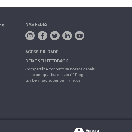
NAS REDES
OS
ACESSIBILIDADE
DEIXE SEU FEEDBACK
Compartilhe conosco
se nossos canais
estão adequados pra você? Elogios
também são super bem vindos!