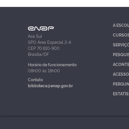
A ESCO
CURSO
Asa Sul
SPO Área Especial 2-A
SERVIÇ
CEP 70.610-900
Brasília/DF
PESQUI
ACONT
Horário de funcionamento
08h00 às 18h00
ACESSO
Contato
PERGUN
biblioteca@enap.gov.br
ESTATÍS