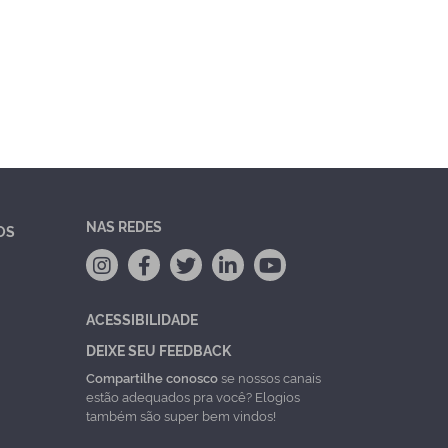
NAS REDES
OS
ACESSIBILIDADE
DEIXE SEU FEEDBACK
Compartilhe conosco
se nossos canais
estão adequados pra você? Elogios
também são super bem vindos!