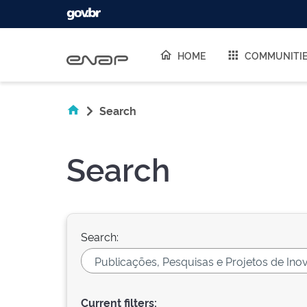
Skip navigation
HOME
COMMUNITI
Search
Search
Search:
Current filters: