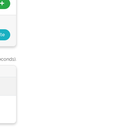
econds).