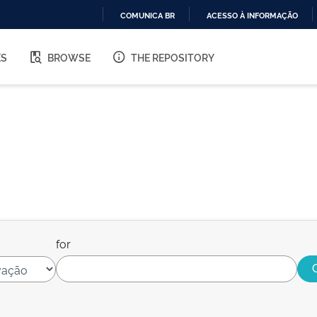
COMUNICA BR
ACESSO À INFORMAÇÃO
IR
PARA
ES
BROWSE
THE REPOSITORY
O
CONTEÚDO
for