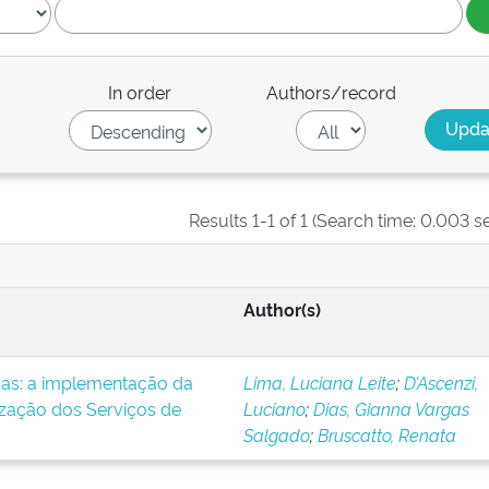
In order
Authors/record
Results 1-1 of 1 (Search time: 0.003 s
Author(s)
icas: a implementação da
Lima, Luciana Leite
;
D’Ascenzi,
ização dos Serviços de
Luciano
;
Dias, Gianna Vargas
Salgado
;
Bruscatto, Renata