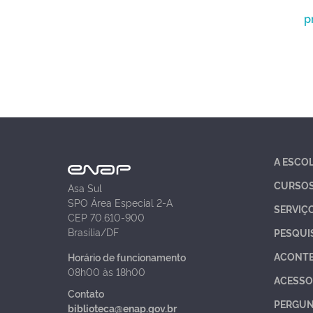
p
A ESCO
CURSO
Asa Sul
SPO Área Especial 2-A
SERVIÇ
CEP 70.610-900
Brasília/DF
PESQUI
ACONT
Horário de funcionamento
08h00 às 18h00
ACESSO
Contato
PERGUN
biblioteca@enap.gov.br