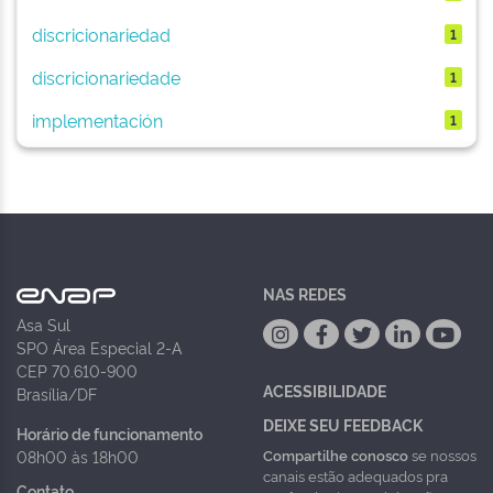
discricionariedad
1
discricionariedade
1
implementación
1
NAS REDES
Asa Sul
SPO Área Especial 2-A
CEP 70.610-900
ACESSIBILIDADE
Brasília/DF
DEIXE SEU FEEDBACK
Horário de funcionamento
Compartilhe conosco
se nossos
08h00 às 18h00
canais estão adequados pra
Contato