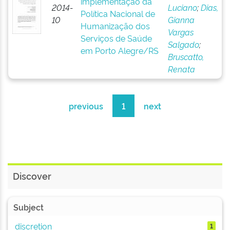
implementação da
2014-
Luciano
;
Dias,
Política Nacional de
10
Gianna
Humanização dos
Vargas
Serviços de Saúde
Salgado
;
em Porto Alegre/RS
Bruscatto,
Renata
previous
1
next
Discover
Subject
discretion
1