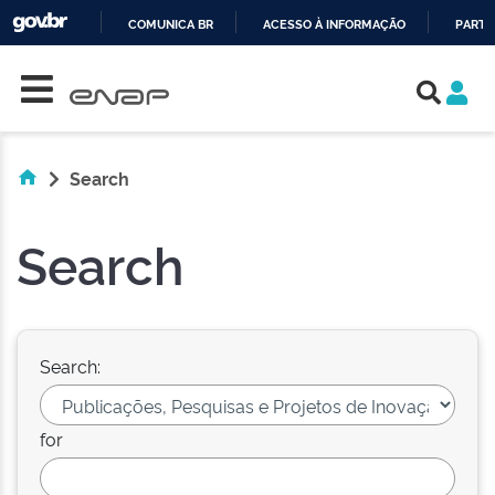
COMUNICA BR
ACESSO À INFORMAÇÃO
PARTI
Skip navigation
IR
PARA
O
CONTEÚDO
Search
Search
Search:
for