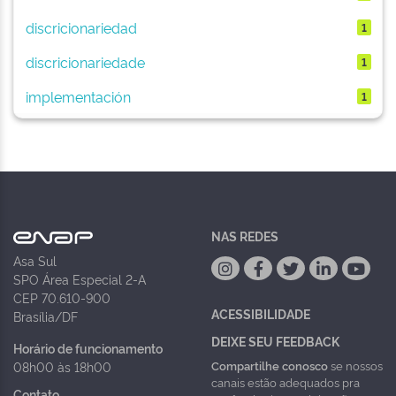
discricionariedad
1
discricionariedade
1
implementación
1
NAS REDES
Asa Sul
SPO Área Especial 2-A
CEP 70.610-900
ACESSIBILIDADE
Brasília/DF
DEIXE SEU FEEDBACK
Horário de funcionamento
Compartilhe conosco
se nossos
08h00 às 18h00
canais estão adequados pra
Contato