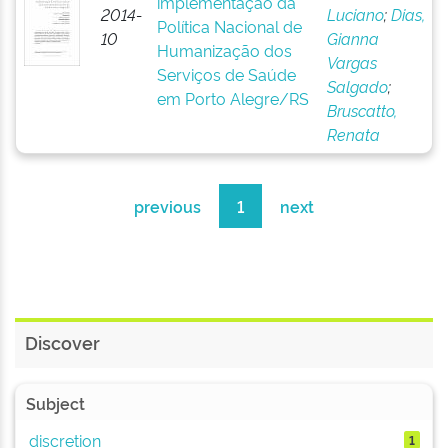
implementação da
2014-
Luciano
;
Dias,
Política Nacional de
10
Gianna
Humanização dos
Vargas
Serviços de Saúde
Salgado
;
em Porto Alegre/RS
Bruscatto,
Renata
previous
1
next
Discover
Subject
discretion
1