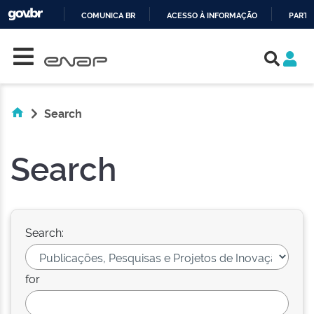
COMUNICA BR
ACESSO À INFORMAÇÃO
PARTI
Skip navigation
IR
PARA
O
CONTEÚDO
Search
Search
Search:
for