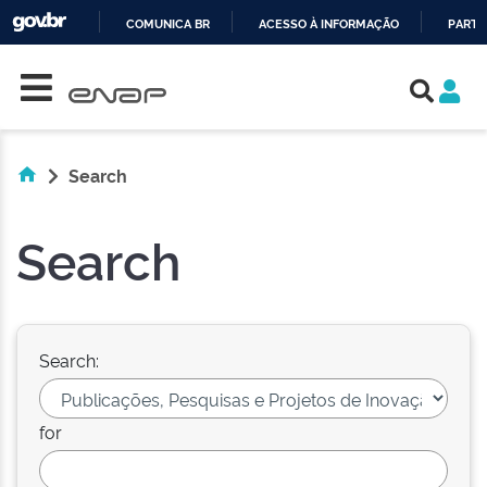
COMUNICA BR
ACESSO À INFORMAÇÃO
PARTI
Skip navigation
IR
PARA
O
CONTEÚDO
Search
Search
Search:
for