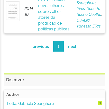
Spanghero
;
novos olhares
2014-
Pires, Roberto
sobre velhos
10
Rocha Coelho
;
atores da
Oliveira,
produção de
Vanessa Elias
políticas públicas
previous
1
next
Discover
Author
Lotta, Gabriela Spanghero
1