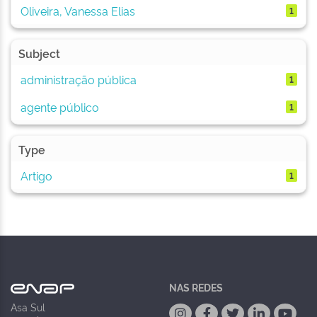
Oliveira, Vanessa Elias
1
Subject
administração pública
1
agente público
1
Type
Artigo
1
NAS REDES
Asa Sul