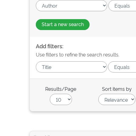
Start a new search
Add filters:
Use filters to refine the search results.
Results/Page
Sort items by