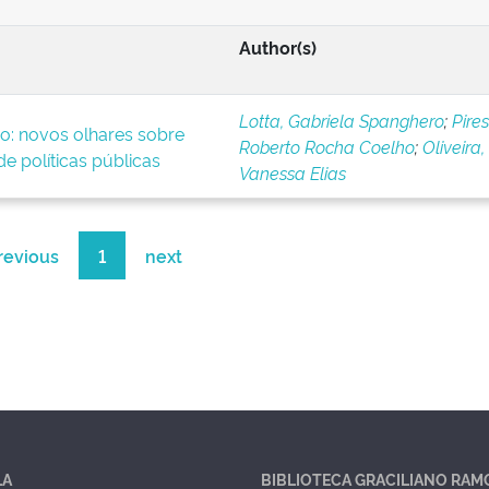
Author(s)
Lotta, Gabriela Spanghero
;
Pires
o: novos olhares sobre
Roberto Rocha Coelho
;
Oliveira,
e políticas públicas
Vanessa Elias
revious
1
next
LA
BIBLIOTECA GRACILIANO RAM