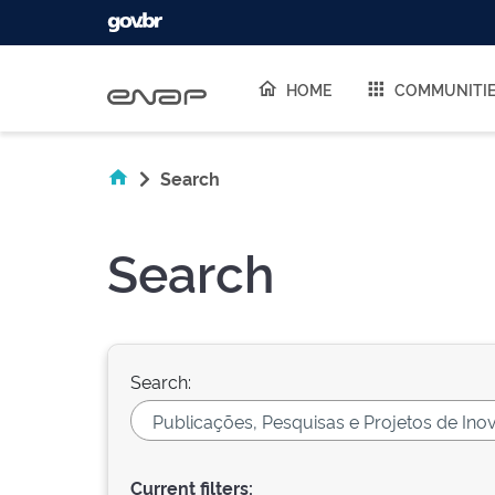
Skip navigation
HOME
COMMUNITI
Search
Search
Search:
Current filters: