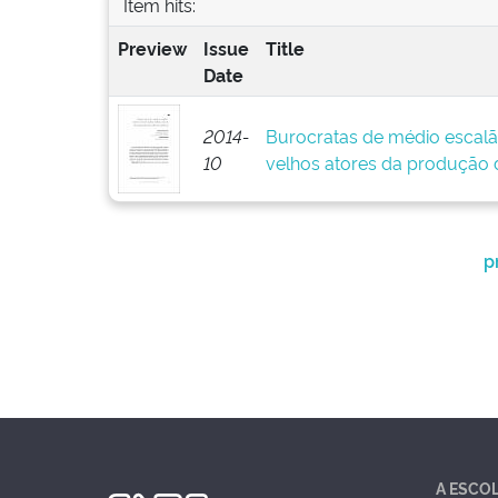
Item hits:
Preview
Issue
Title
Date
2014-
Burocratas de médio escalã
10
velhos atores da produção d
p
A ESCO