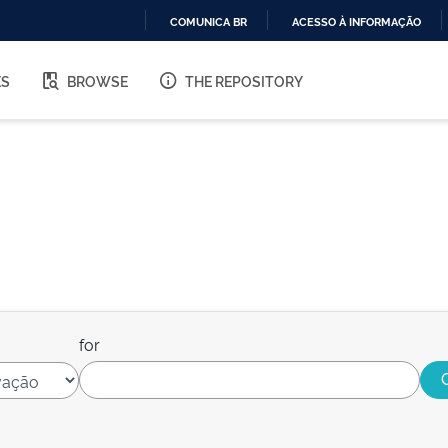
COMUNICA BR
ACESSO À INFORMAÇÃO
IR
PARA
ES
BROWSE
THE REPOSITORY
O
CONTEÚDO
for