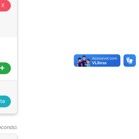
econds).