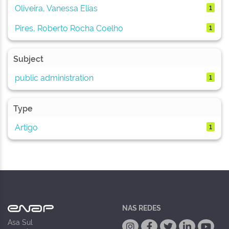
Oliveira, Vanessa Elias
1
Pires, Roberto Rocha Coelho
1
Subject
public administration
1
Type
Artigo
1
NAS REDES
Asa Sul