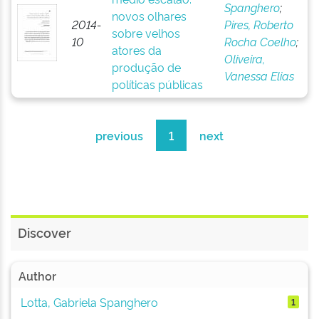
Spanghero
;
novos olhares
2014-
Pires, Roberto
sobre velhos
10
Rocha Coelho
;
atores da
Oliveira,
produção de
Vanessa Elias
políticas públicas
previous
1
next
Discover
Author
Lotta, Gabriela Spanghero
1