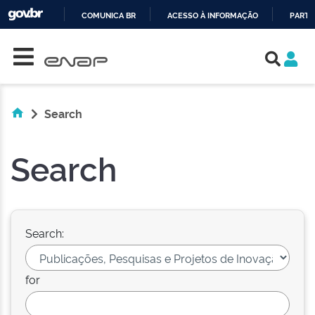
COMUNICA BR
ACESSO À INFORMAÇÃO
PARTI
Skip navigation
IR
PARA
O
CONTEÚDO
Search
Search
Search:
for