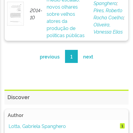
Spanghero
;
novos olhares
2014-
Pires, Roberto
sobre velhos
10
Rocha Coelho
;
atores da
Oliveira,
produção de
Vanessa Elias
políticas públicas
previous
1
next
Discover
Author
Lotta, Gabriela Spanghero
1