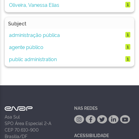
Oliveira, Vanessa Elias
1
Subject
administração pública
1
agente público
1
public administration
1
NAS REDES
Asa Sul
SPO Área Especial 2-A
CEP 70.610-900
ACESSIBILIDADE
Brasília/DF