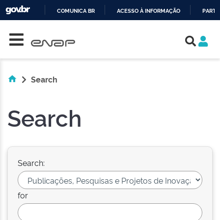
COMUNICA BR
ACESSO À INFORMAÇÃO
PARTI
Skip navigation
IR
PARA
O
CONTEÚDO
Search
Search
Search:
for