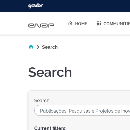
Skip navigation
HOME
COMMUNITI
Search
Search
Search:
Current filters: