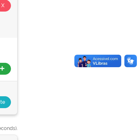
econds).