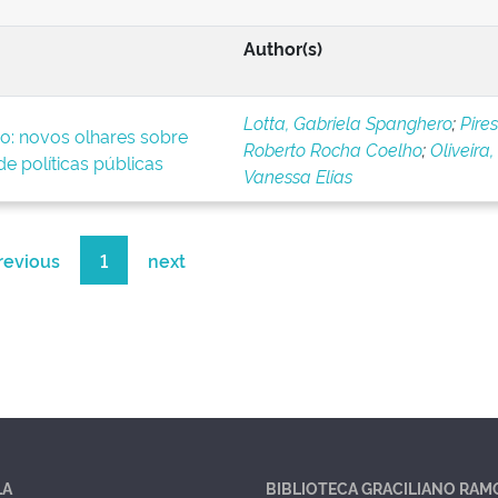
Author(s)
Lotta, Gabriela Spanghero
;
Pires
o: novos olhares sobre
Roberto Rocha Coelho
;
Oliveira,
e políticas públicas
Vanessa Elias
revious
1
next
LA
BIBLIOTECA GRACILIANO RAM