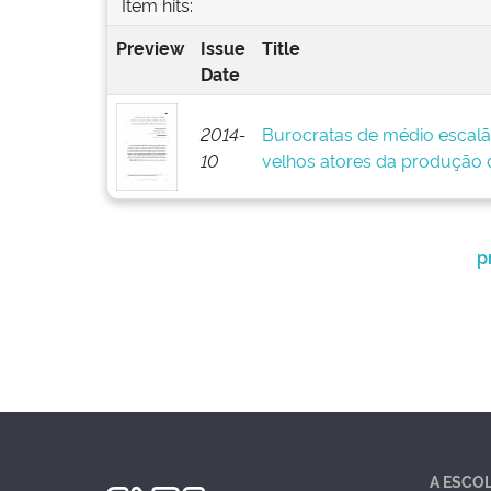
Item hits:
Preview
Issue
Title
Date
2014-
Burocratas de médio escalã
10
velhos atores da produção d
p
A ESCO