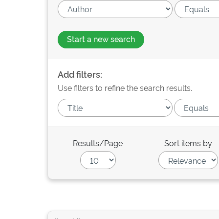
Start a new search
Add filters:
Use filters to refine the search results.
Results/Page
Sort items by