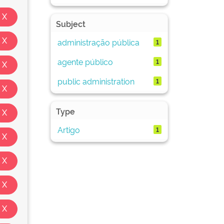
Subject
administração pública
1
agente público
1
public administration
1
Type
Artigo
1