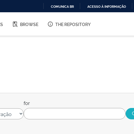
COMUNICA BR
ACESSO À INFORMAÇÃO
IR
PARA
ES
BROWSE
THE REPOSITORY
O
CONTEÚDO
for