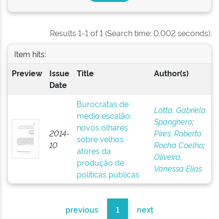
Results 1-1 of 1 (Search time: 0.002 seconds).
Item hits:
Preview
Issue
Title
Author(s)
Date
Burocratas de
Lotta, Gabriela
médio escalão:
Spanghero
;
novos olhares
2014-
Pires, Roberto
sobre velhos
10
Rocha Coelho
;
atores da
Oliveira,
produção de
Vanessa Elias
políticas públicas
previous
1
next