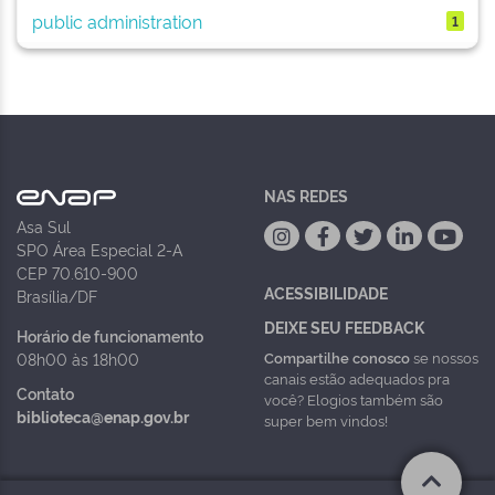
public administration
1
NAS REDES
Asa Sul
SPO Área Especial 2-A
CEP 70.610-900
ACESSIBILIDADE
Brasília/DF
DEIXE SEU FEEDBACK
Horário de funcionamento
Compartilhe conosco
se nossos
08h00 às 18h00
canais estão adequados pra
Contato
você? Elogios também são
biblioteca@enap.gov.br
super bem vindos!