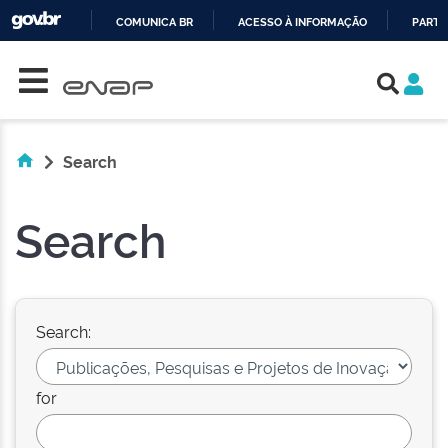
COMUNICA BR
ACESSO À INFORMAÇÃO
PARTI
Skip navigation
IR
PARA
O
CONTEÚDO
Search
Search
Search:
for