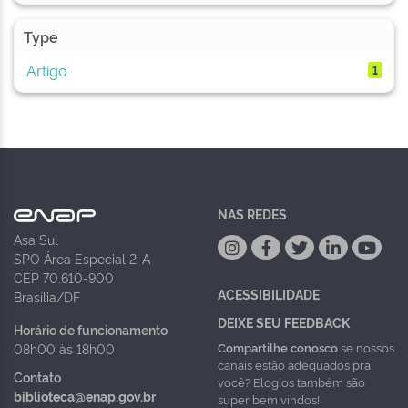
Type
Artigo
1
NAS REDES
Asa Sul
SPO Área Especial 2-A
CEP 70.610-900
ACESSIBILIDADE
Brasília/DF
DEIXE SEU FEEDBACK
Horário de funcionamento
Compartilhe conosco
se nossos
08h00 às 18h00
canais estão adequados pra
Contato
você? Elogios também são
biblioteca@enap.gov.br
super bem vindos!