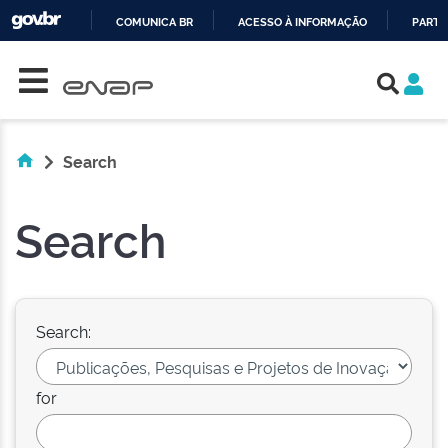
COMUNICA BR
ACESSO À INFORMAÇÃO
PARTI
Skip navigation
IR
PARA
O
CONTEÚDO
Search
Search
Search:
for