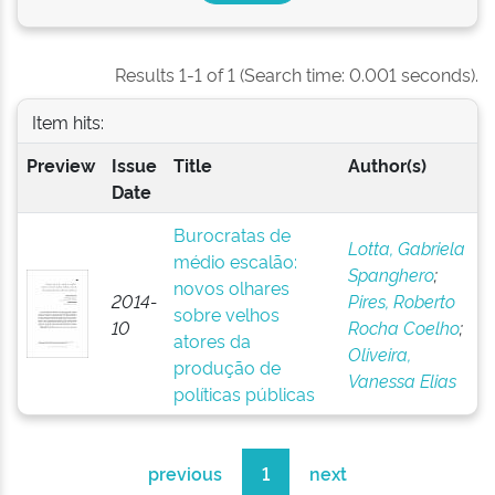
Results 1-1 of 1 (Search time: 0.001 seconds).
Item hits:
Preview
Issue
Title
Author(s)
Date
Burocratas de
Lotta, Gabriela
médio escalão:
Spanghero
;
novos olhares
2014-
Pires, Roberto
sobre velhos
10
Rocha Coelho
;
atores da
Oliveira,
produção de
Vanessa Elias
políticas públicas
previous
1
next