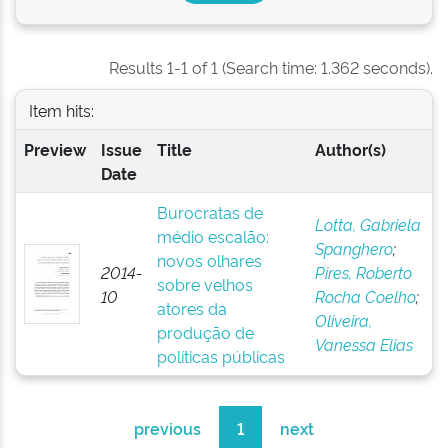
Results 1-1 of 1 (Search time: 1.362 seconds).
Item hits:
Preview
Issue
Title
Author(s)
Date
Burocratas de
Lotta, Gabriela
médio escalão:
Spanghero
;
novos olhares
2014-
Pires, Roberto
sobre velhos
10
Rocha Coelho
;
atores da
Oliveira,
produção de
Vanessa Elias
políticas públicas
previous
1
next