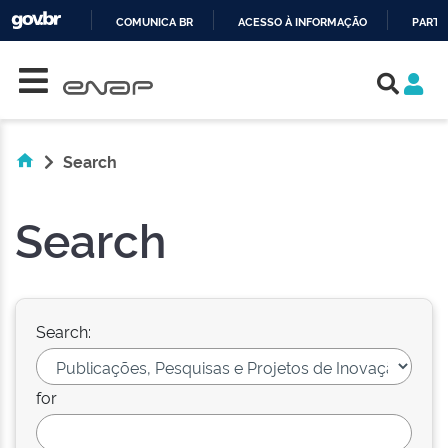
COMUNICA BR
ACESSO À INFORMAÇÃO
PARTI
Skip navigation
IR
PARA
O
CONTEÚDO
Search
Search
Search:
for