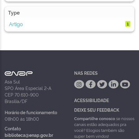
Type
Artigo
1
NAS REDES
Asa Sul
SPO Área Especial 2-A
CEP 70.610-900
ACESSIBILIDADE
Brasília/DF
DEIXE SEU FEEDBACK
Horário de funcionamento
Compartilhe conosco
se nossos
08h00 às 18h00
canais estão adequados pra
Contato
você? Elogios também são
biblioteca@enap.gov.br
super bem vindos!