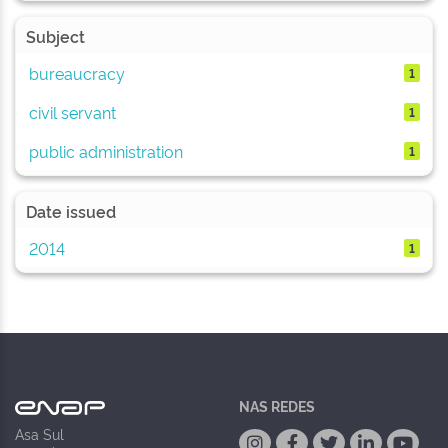
Subject
bureaucracy
1
civil servant
1
public administration
1
Date issued
2014
1
NAS REDES
Asa Sul