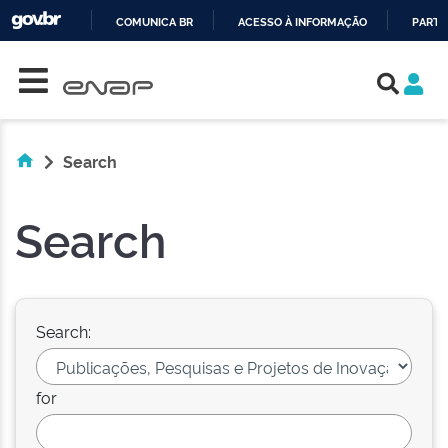
COMUNICA BR
ACESSO À INFORMAÇÃO
PARTI
Skip navigation
IR
PARA
O
CONTEÚDO
Search
Search
Search:
for