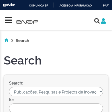
COMUNICA BR
ACESSO À INFORMAÇÃO
PARTI
Skip navigation
IR
PARA
O
CONTEÚDO
Search
Search
Search:
for