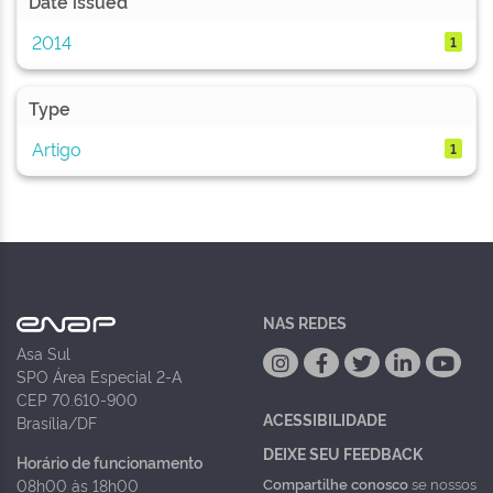
Date issued
2014
1
Type
Artigo
1
NAS REDES
Asa Sul
SPO Área Especial 2-A
CEP 70.610-900
ACESSIBILIDADE
Brasília/DF
DEIXE SEU FEEDBACK
Horário de funcionamento
Compartilhe conosco
se nossos
08h00 às 18h00