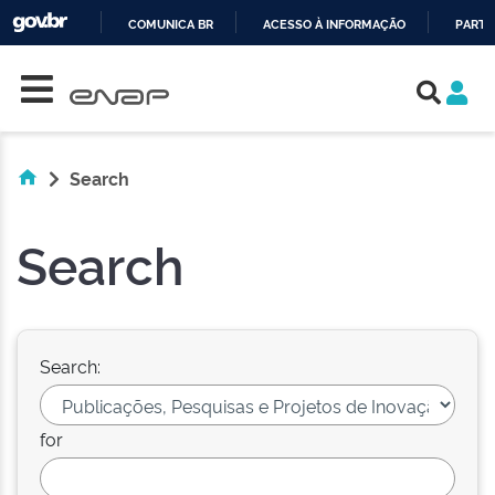
COMUNICA BR
ACESSO À INFORMAÇÃO
PARTI
Skip navigation
IR
PARA
O
CONTEÚDO
Search
Search
Search:
for