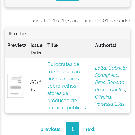
Results 1-1 of 1 (Search time: 0.001 seconds).
Item hits:
Preview
Issue
Title
Author(s)
Date
Burocratas de
Lotta, Gabriela
médio escalão:
Spanghero
;
novos olhares
2014-
Pires, Roberto
sobre velhos
10
Rocha Coelho
;
atores da
Oliveira,
produção de
Vanessa Elias
políticas públicas
previous
1
next