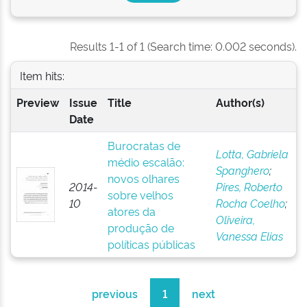
Results 1-1 of 1 (Search time: 0.002 seconds).
Item hits:
Preview
Issue
Title
Author(s)
Date
Burocratas de
Lotta, Gabriela
médio escalão:
Spanghero
;
novos olhares
2014-
Pires, Roberto
sobre velhos
10
Rocha Coelho
;
atores da
Oliveira,
produção de
Vanessa Elias
políticas públicas
previous
1
next