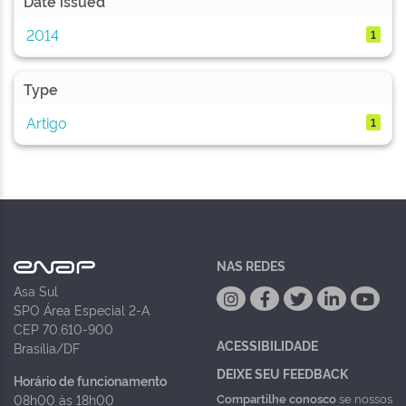
Date issued
2014
1
Type
Artigo
1
NAS REDES
Asa Sul
SPO Área Especial 2-A
CEP 70.610-900
ACESSIBILIDADE
Brasília/DF
DEIXE SEU FEEDBACK
Horário de funcionamento
Compartilhe conosco
se nossos
08h00 às 18h00