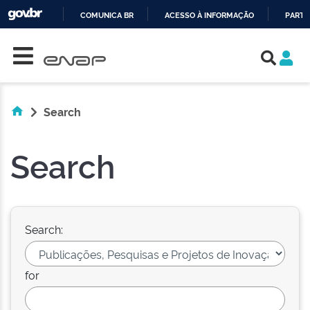
COMUNICA BR
ACESSO À INFORMAÇÃO
PARTI
Skip navigation
IR
PARA
O
CONTEÚDO
Search
Search
Search:
for